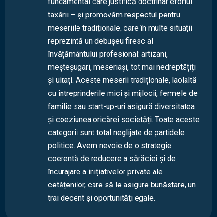
fundamental care justifică doctrinar efortul
taxării – și promovăm respectul pentru
meseriile tradiționale, care în multe situații
reprezintă un debușeu firesc al
învățământului profesional: artizani,
meșteșugari, meseriași, tot mai nedreptățiți
și uitați. Aceste meserii tradiționale, laolaltă
cu întreprinderile mici și mijlocii, fermele de
familie sau start-up-uri asigură diversitatea
și coeziunea oricărei societăți. Toate aceste
categorii sunt total neglijate de partidele
politice. Avem nevoie de o strategie
coerentă de reducere a sărăciei și de
încurajare a inițiativelor private ale
cetățenilor, care să le asigure bunăstare, un
trai decent și oportunități egale.